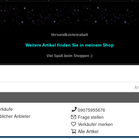
Ar
rkäufe
09075955676
lich
er Anbieter
Frage stellen
Verkäufer merken
Alle Artikel