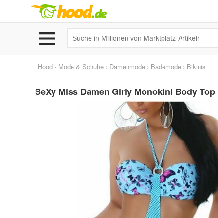
Hood
›
Mode & Schuhe
›
Damenmode
›
Bademode
›
Bikinis
SeXy Miss Damen Girly Monokini Body Top Pu