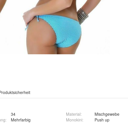
Produktsicherheit
34
Material
:
Mischgewebe
ung
:
Mehrfarbig
Monokini
:
Push up