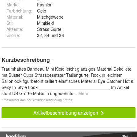
Marke:
Fashion
Farbrichtung
:
Gelb
Material
:
Mischgewebe
Stil
:
Minikleid
Akzente
:
Strass Gürtel
Größe
:
32, 34 und 36
Kurzbeschreibung
*
Traumhaftes Bandeau Mini Kleid leicht glänziges Material Dekollete
mit Bustier Cups Strassbesetzter Taillengürtel Rock in leichtem
Ballonlook figurbetont tailliert elastisches Material Eye Catcher Hot &
Sexy In-Style Look _____________________________ Im Artikel
steht US Größe Maße in ungedehnte
... Mehr
* maschinell aus der Artikelbeschreibung erstellt
Artikelbeschreibung anzeigen
Platin