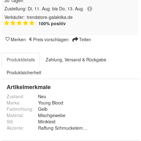
30 Tagen
Zustellung:
Di, 11. Aug. bis Do, 13. Aug.
Verkäufer:
trendstore-galaktika.de
100% positiv
Merken
Preis vorschlagen
Teilen
Produktdetails
Zahlung, Versand & Rückgabe
Produktsicherheit
Artikelmerkmale
Zustand:
Neu
Marke:
Young Blood
Farbrichtung
:
Gelb
Material
:
Mischgewebe
Stil
:
Minikleid
Akzente
:
Raffung Schmuckelement