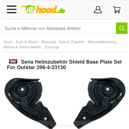
Hood
›
Auto & Motor
›
Motorrad: Teile & Zubehör
›
Motorradkleidung
›
Helme & Helmzubehör
›
Sonstige
Sena Helmzubehör Shield Base Plate Set
For Outstar 298-4-23130
Doppelt antippen zum