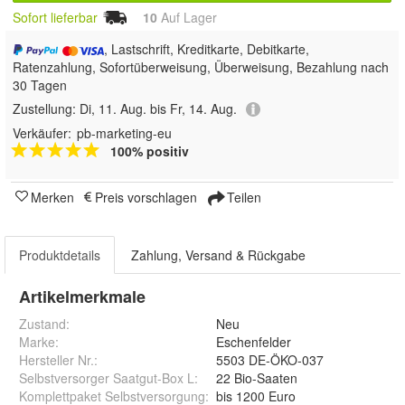
Sofort lieferbar
10
Auf Lager
, Lastschrift, Kreditkarte, Debitkarte,
Ratenzahlung, Sofortüberweisung, Überweisung, Bezahlung nach
30 Tagen
Zustellung:
Di, 11. Aug. bis Fr, 14. Aug.
Verkäufer:
pb-marketing-eu
100% positiv
Merken
Preis vorschlagen
Teilen
Produktdetails
Zahlung, Versand & Rückgabe
Artikelmerkmale
Zustand:
Neu
Marke:
Eschenfelder
Hersteller Nr.:
5503 DE-ÖKO-037
Selbstversorger Saatgut-Box L
:
22 Bio-Saaten
Komplettpaket Selbstversorgung
:
bis 1200 Euro