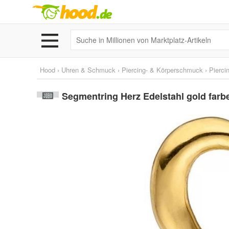
Hood
›
Uhren & Schmuck
›
Piercing- & Körperschmuck
›
Pierc
Segmentring Herz Edelstahl gold farb