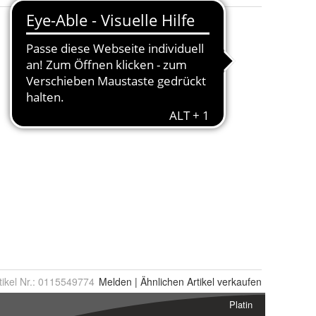
tikel Nr.:
0115549774
Melden
|
Ähnlichen
Artikel verkaufen
Platin