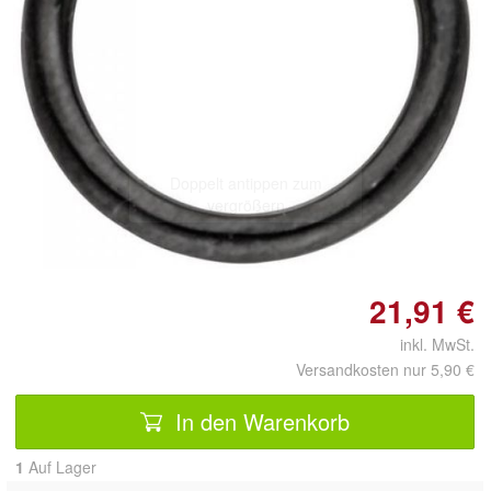
Doppelt antippen zum
vergrößern
21,91 €
inkl. MwSt.
Versandkosten nur 5,90 €
In den Warenkorb
1
Auf Lager