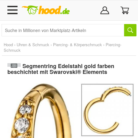
Hood
›
Uhren & Schmuck
›
Piercing- & Körperschmuck
›
Piercing-
Schmuck
Segmentring Edelstahl gold farben
beschichtet mit Swarovski® Elements