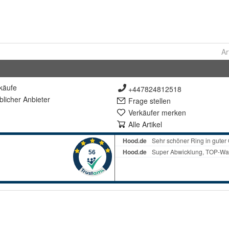
Ar
käufe
+447824812518
lich
er Anbieter
Frage stellen
Verkäufer merken
Alle Artikel