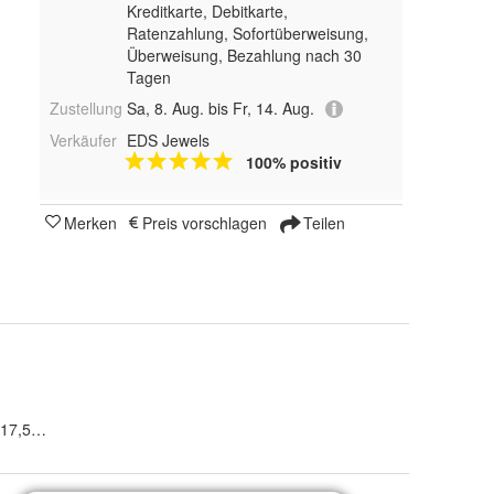
Kreditkarte, Debitkarte,
Ratenzahlung, Sofortüberweisung,
Überweisung, Bezahlung nach 30
Tagen
Zustellung
Sa, 8. Aug. bis Fr, 14. Aug.
Verkäufer
EDS Jewels
100% positiv
Merken
Preis vorschlagen
Teilen
17,5), 57 (18,1), 58 (18,5), 59 (18,8), 60 (19,1), 61 (19,4), 63 (20,1), 6