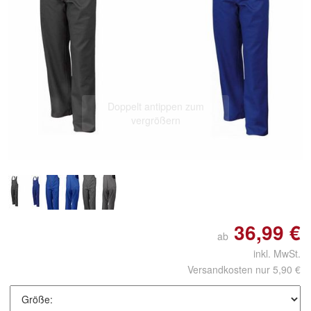
Doppelt antippen zum
vergrößern
36,99 €
ab
inkl. MwSt.
Versandkosten nur 5,90 €