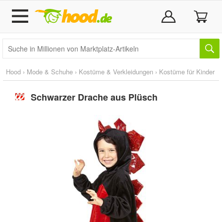
Hood
›
Mode & Schuhe
›
Kostüme & Verkleidungen
›
Kostüme für Kinder
Schwarzer Drache aus Plüsch