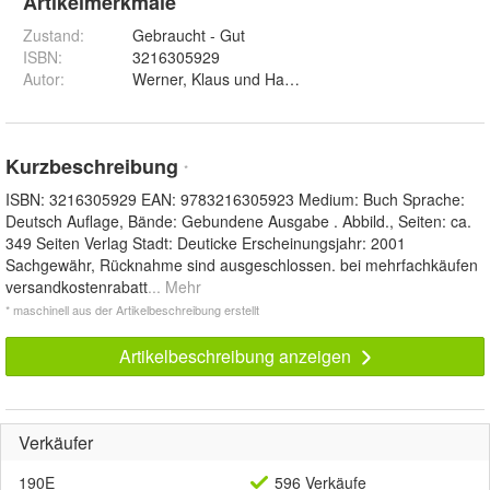
Artikelmerkmale
Zustand:
Gebraucht - Gut
ISBN:
3216305929
Autor
:
Werner, Klaus und Hans Weiss
Kurzbeschreibung
*
ISBN: 3216305929 EAN: 9783216305923 Medium: Buch Sprache:
Deutsch Auflage, Bände: Gebundene Ausgabe . Abbild., Seiten: ca.
349 Seiten Verlag Stadt: Deuticke Erscheinungsjahr: 2001
Sachgewähr, Rücknahme sind ausgeschlossen. bei mehrfachkäufen
versandkostenrabatt
... Mehr
* maschinell aus der Artikelbeschreibung erstellt
Artikelbeschreibung anzeigen
Verkäufer
190E
596 Verkäufe