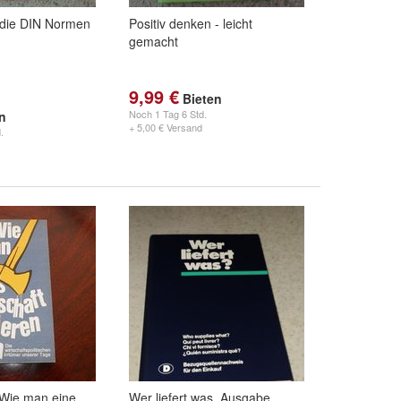
 die DIN Normen
Positiv denken - leicht
gemacht
9,99 €
Bieten
Noch
1 Tag 6 Std.
en
+ 5,00 € Versand
.
"Wie man eine
Wer liefert was, Ausgabe