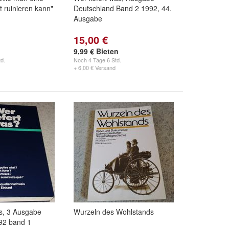
t ruinieren kann"
Deutschland Band 2 1992, 44.
Ausgabe
15,00 €
9,99 € Bieten
d.
Noch
4 Tage 6 Std.
+ 6,00 € Versand
as, 3 Ausgabe
Wurzeln des Wohlstands
92 band 1