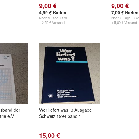
9,00 €
9,00 €
4,99 € Bieten
7,00 € Bieten
Noch
5 Tage 7 Std.
Noch
3 Tage 6 Std
+ 2,50 € Versand
+ 5,00 € Versand
erband der
Wer liefert was, 3 Ausgabe
rie e.V
Schweiz 1994 band 1
15,00 €