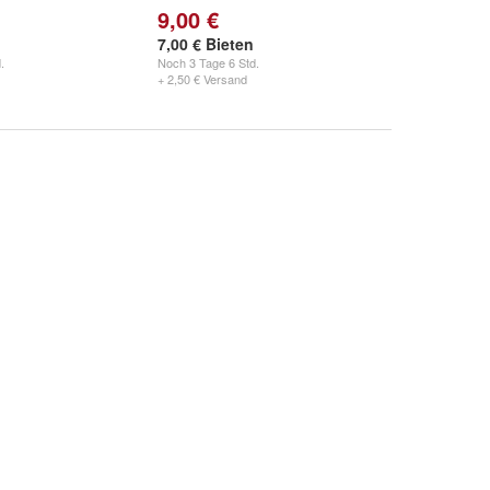
9,00 €
7,00 € Bieten
.
Noch
3 Tage 6 Std.
+ 2,50 € Versand