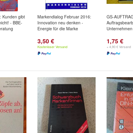
 Kunden gibt
Markendialog Februar 2016:
GS-AUFTRAG
nicht! - BBE-
Innovation neu denken -
Auftragsbearb
ratung
Energie für die Marke
Unternehmen 
3,50 €
1,75 €
Kostenloser Versand
+ 4,90 € Versand