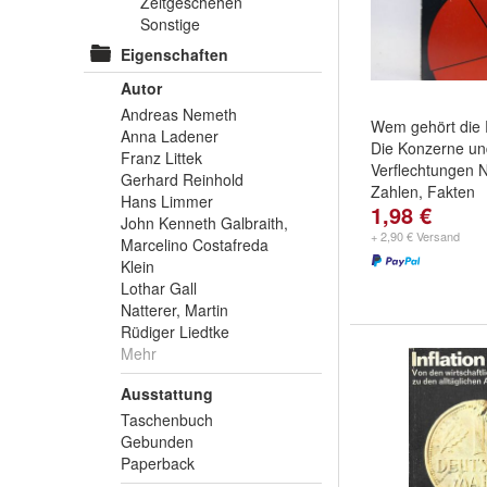
Zeitgeschehen
Sonstige
Eigenschaften
Autor
Andreas Nemeth
Wem gehört die 
Anna Ladener
Die Konzerne un
Franz Littek
Verflechtungen 
Gerhard Reinhold
Zahlen, Fakten
Hans Limmer
1,98 €
John Kenneth Galbraith,
+ 2,90 € Versand
Marcelino Costafreda
Klein
Lothar Gall
Natterer, Martin
Rüdiger Liedtke
Mehr
Ausstattung
Taschenbuch
Gebunden
Paperback