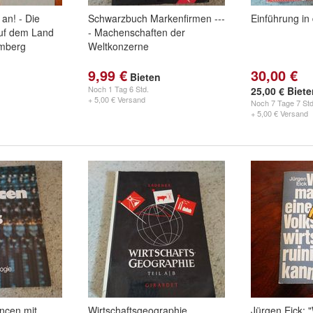
an! - Die
Schwarzbuch Markenfirmen ---
Einführung in
auf dem Land
- Machenschaften der
emberg
Weltkonzerne
9,99 €
30,00 €
Bieten
Noch
1 Tag 6 Std.
25,00 € Biet
+ 5,00 € Versand
Noch
7 Tage 7 Std
+ 5,00 € Versand
ncen mit
Wirtschaftsgeographie
Jürgen Eick: 