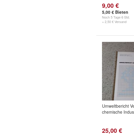
9,00 €
5,00 € Bieten
Noch
5 Tage 6 Std.
+ 2,50 € Versand
Umweltbericht V
chemische Indust
25,00 €