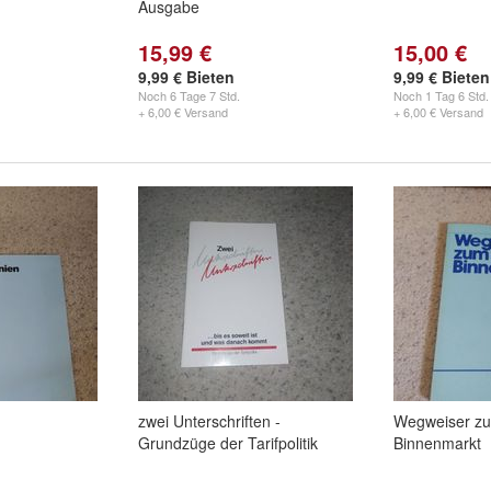
Ausgabe
15,99 €
15,00 €
9,99 € Bieten
9,99 € Bieten
Noch
6 Tage 7 Std.
Noch
1 Tag 6 Std.
+ 6,00 € Versand
+ 6,00 € Versand
zwei Unterschriften -
Wegweiser z
Grundzüge der Tarifpolitik
Binnenmarkt