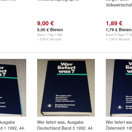
Volkswirtschaf
9,00 €
1,89 €
5,00 € Bieten
1,79 € Bieten
Noch
1 Tag 7 Std.
Noch
9 Tage 17 St
+ 5,00 € Versand
+ 1,90 € Versand
 Ausgabe
Wer liefert was, Ausgabe
Wer liefert w
d 1 1992, 44.
Deutschland Band 3 1992, 44.
Österreich 19