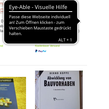
 Die deutsche
Gerhard Reinhold: Quo vadis,
tsbewegung
Mittelstand - Ein Kaufhaus
flage Olzog 279
schließt seine Pforten (2001)
6,00 €
and
Kostenloser Versand