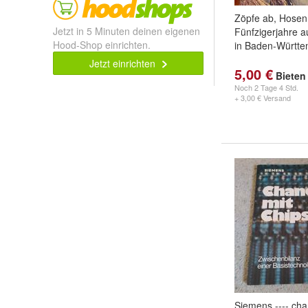
Zöpfe ab, Hosen 
Jetzt in 5 Minuten deinen eigenen
Fünfzigerjahre 
Hood-Shop einrichten.
in Baden-Württ
Jetzt einrichten
5,00 €
Bieten
Noch
2 Tage 4 Std.
+ 3,00 € Versand
Siemens ---- cha