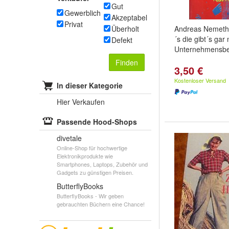
Gut
Gewerblich
Akzeptabel
Privat
Überholt
Andreas Nemeth:
´s die gibt´s gar 
Defekt
Unternehmensbe
Finden
3,50 €
Kostenloser Versand
In dieser Kategorie
Hier Verkaufen
Passende Hood-Shops
divetale
Online-Shop für hochwertige
Elektronikprodukte wie
Smartphones, Laptops, Zubehör und
Gadgets zu günstigen Preisen.
ButterflyBooks
ButterflyBooks - Wir geben
gebrauchten Büchern eine Chance!