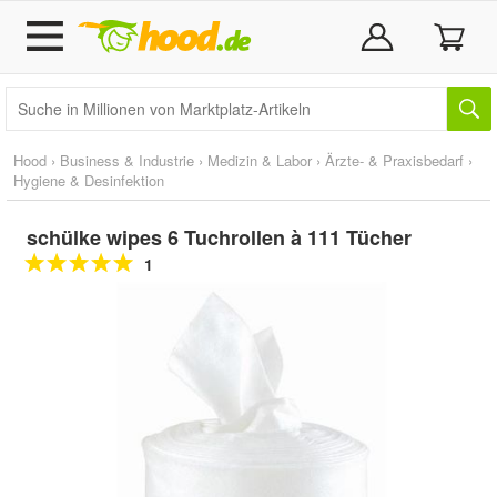
Hood
›
Business & Industrie
›
Medizin & Labor
›
Ärzte- & Praxisbedarf
›
Hygiene & Desinfektion
schülke wipes 6 Tuchrollen à 111 Tücher
1