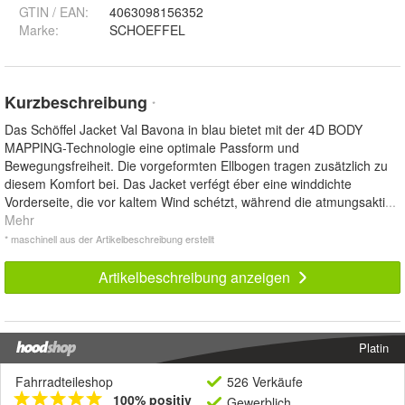
GTIN / EAN:
4063098156352
Marke:
SCHOEFFEL
Kurzbeschreibung
*
Das Schöffel Jacket Val Bavona in blau bietet mit der 4D BODY
MAPPING-Technologie eine optimale Passform und
Bewegungsfreiheit. Die vorgeformten Ellbogen tragen zusätzlich zu
diesem Komfort bei. Das Jacket verfégt éber eine winddichte
Vorderseite, die vor kaltem Wind schétzt, während die atmungsakti
...
Mehr
* maschinell aus der Artikelbeschreibung erstellt
Artikelbeschreibung anzeigen
Platin
Fahrradteileshop
526 Verkäufe
100% positiv
Gewerblich