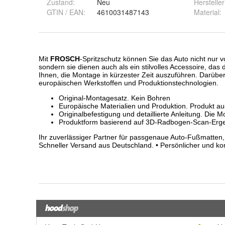
Zustand:
Neu
Hersteller
GTIN / EAN:
4610031487143
Material
: