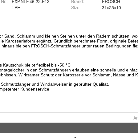
 Nr.:
EXP.NLF.46.22.E13
Brand
:
FROSCH
TPE
Size
:
31x25x10
Ar