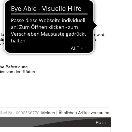
Color
:
Black
Manufacturer
:
Autofamily
tikel Nr.:
0092566770
Melden
|
Ähnlichen
Artikel verkaufen
Platin