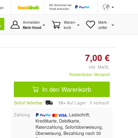
Mit Sicherheit bei
en
Hood einkaufen
Anmelden
Waren-
Merk-
Mein Hood
korb
zettel
7,00 €
inkl. MwSt.
Kostenloser Versand
In den Warenkorb
Sofort lieferbar
10+
Auf Lager
1
 verkauft
Zahlung
, Lastschrift,
Kreditkarte, Debitkarte,
Ratenzahlung, Sofortüberweisung,
Überweisung, Bezahlung nach 30