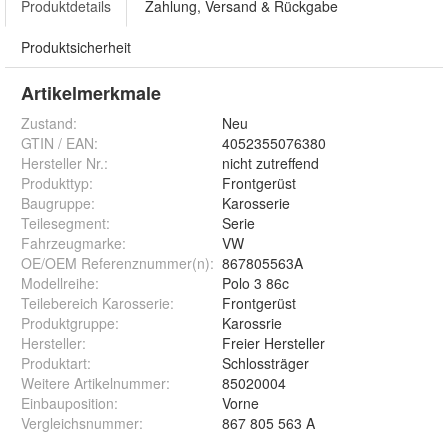
Produktdetails
Zahlung, Versand & Rückgabe
Produktsicherheit
Artikelmerkmale
Zustand:
Neu
GTIN / EAN:
4052355076380
Hersteller Nr.:
nicht zutreffend
Produkttyp
:
Frontgerüst
Baugruppe
:
Karosserie
Teilesegment
:
Serie
Fahrzeugmarke
:
VW
OE/OEM Referenznummer(n)
:
867805563A
Modellreihe
:
Polo 3 86c
Teilebereich Karosserie
:
Frontgerüst
Produktgruppe
:
Karossrie
Hersteller
:
Freier Hersteller
Produktart
:
Schlossträger
Weitere Artikelnummer
:
85020004
Einbauposition
:
Vorne
Vergleichsnummer
:
867 805 563 A