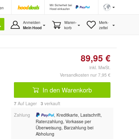
Mit Sicherheit bei
en
Hood einkaufen
Anmelden
Waren-
Merk-
Mein Hood
korb
zettel
89,95 €
inkl. MwSt.
Versandkosten nur 7,95 €
In den Warenkorb
7
Auf Lager
3
 verkauft
Zahlung
, Kreditkarte, Lastschrift,
Ratenzahlung, Vorkasse per
Überweisung, Barzahlung bei
Abholung