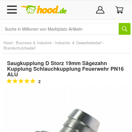
Hood
›
Business & Industrie
›
Industrie- & Gewerbebedarf
›
Brandschutzbedarf
Saugkupplung D Storz 19mm Sägezahn
Kupplung Schlauchkupplung Feuerwehr PN16
ALU
2