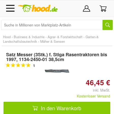
Hood
›
Business & Industrie
›
Agrar- & Forstwirtschaft
›
Garten-&
Landschaftsbautechnik
›
Mäher & Sensen
Satz Messer (3Stk.) f. Stiga Rasentraktoren bis
1997, 1134-2450-01 38,5cm
Doppelt antippen zum
1
vergrößern
46,45 €
inkl. MwSt.
Kostenloser Versand
In den Warenkorb