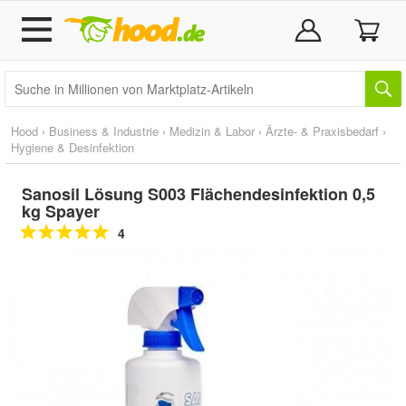
Hood
›
Business & Industrie
›
Medizin & Labor
›
Ärzte- & Praxisbedarf
›
Hygiene & Desinfektion
Sanosil Lösung S003 Flächendesinfektion 0,5
kg Spayer
4