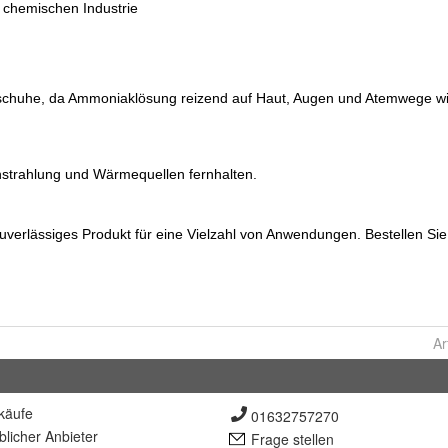
Ar
käufe
01632757270
lich
er Anbieter
Frage stellen