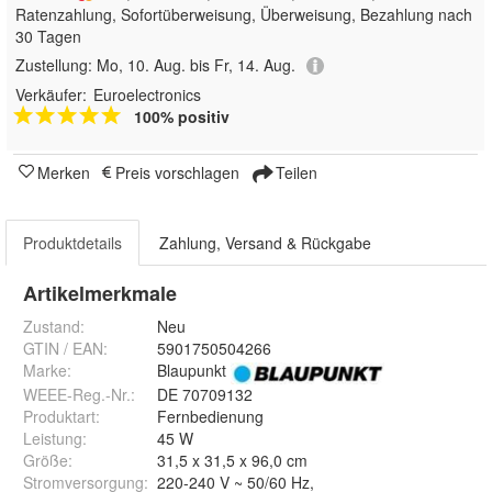
Ratenzahlung, Sofortüberweisung, Überweisung, Bezahlung nach
30 Tagen
Zustellung:
Mo, 10. Aug. bis Fr, 14. Aug.
Verkäufer:
Euroelectronics
100% positiv
Merken
Preis vorschlagen
Teilen
Produktdetails
Zahlung, Versand & Rückgabe
Artikelmerkmale
Zustand:
Neu
GTIN / EAN:
5901750504266
Marke:
Blaupunkt
WEEE-Reg.-Nr.
:
DE 70709132
Produktart
:
Fernbedienung
Leistung
:
45 W
Größe
:
31,5 x 31,5 x 96,0 cm
Stromversorgung
:
220-240 V ~ 50/60 Hz,