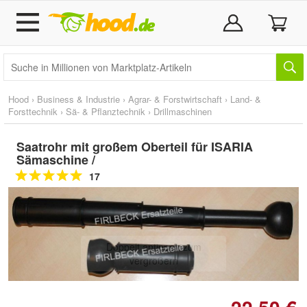
Hood
›
Business & Industrie
›
Agrar- & Forstwirtschaft
›
Land- &
Forsttechnik
›
Sä- & Pflanztechnik
›
Drillmaschinen
Saatrohr mit großem Oberteil für ISARIA
Sämaschine /
17
Doppelt antippen zum
vergrößern