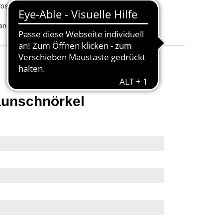
osten
aneel