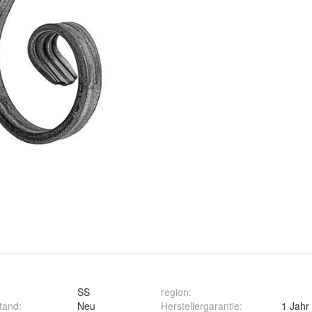
SS
region
:
stand
:
Neu
Herstellergarantie
:
1 Jahr