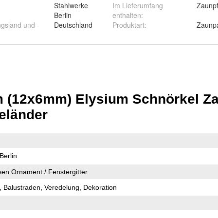
Stahlwerke
Im Lieferumfang
Zaunpf
Berlin
enthalten
:
ngsland und -
Deutschland
Produktart
:
Zaunp