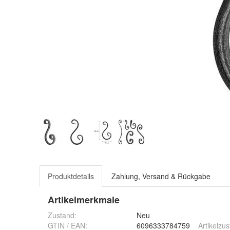
Produktdetails
Zahlung, Versand & Rückgabe
Artikelmerkmale
Zustand:
Neu
GTIN / EAN:
6096333784759
Artikelzu