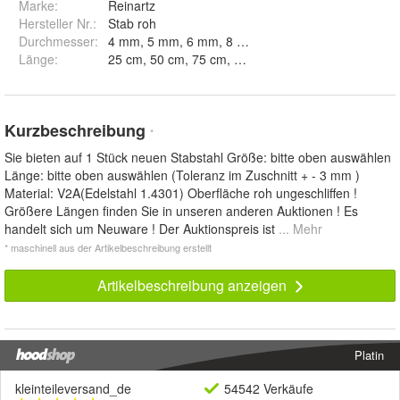
Marke:
Reinartz
Hersteller Nr.:
Stab roh
Durchmesser
:
4 mm, 5 mm, 6 mm, 8 mm, 
Länge
:
25 cm, 50 cm, 75 cm, 100 cm und 145 cm
Kurzbeschreibung
*
Sie bieten auf 1 Stück neuen Stabstahl Größe: bitte oben auswählen
Länge: bitte oben auswählen (Toleranz im Zuschnitt + - 3 mm )
Material: V2A(Edelstahl 1.4301) Oberfläche roh ungeschliffen !
Größere Längen finden Sie in unseren anderen Auktionen ! Es
handelt sich um Neuware ! Der Auktionspreis ist
... Mehr
* maschinell aus der Artikelbeschreibung erstellt
Artikelbeschreibung anzeigen
Platin
kleinteileversand_de
54542 Verkäufe