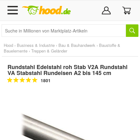
Hood
›
Business & Industrie
›
Bau & Bauhandwerk
›
Baustoffe &
Bauelemente
›
Treppen & Geländer
Rundstahl Edelstahl roh Stab V2A Rundstahl
VA Stabstahl Rundeisen A2 bis 145 cm
1801