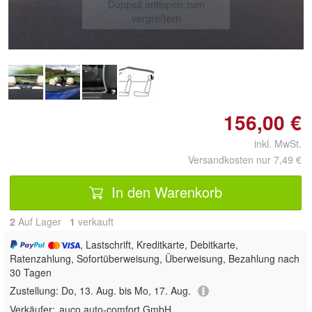
Doppelt antippen zum
vergrößern
156,00 €
inkl. MwSt.
Versandkosten nur 7,49 €
In den Warenkorb
2
Auf Lager
1
 verkauft
, Lastschrift, Kreditkarte, Debitkarte,
Ratenzahlung, Sofortüberweisung, Überweisung, Bezahlung nach
30 Tagen
Zustellung:
Do, 13. Aug. bis Mo, 17. Aug.
Verkäufer:
auco auto-comfort GmbH