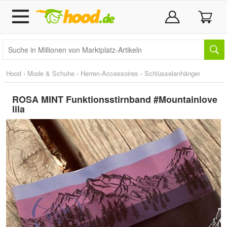
Hood
›
Mode & Schuhe
›
Herren-Accessoires
›
Schlüsselanhänger
ROSA MINT Funktionsstirnband #Mountainlove
lila