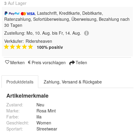
3
Auf Lager
, Lastschrift, Kreditkarte, Debitkarte,
Ratenzahlung, Sofortüberweisung, Überweisung, Bezahlung nach
30 Tagen
Zustellung:
Mo, 10. Aug. bis Fr, 14. Aug.
Verkäufer:
Ridersheaven
100% positiv
Merken
Preis vorschlagen
Teilen
Produktdetails
Zahlung, Versand & Rückgabe
Artikelmerkmale
Zustand:
Neu
Marke:
Rosa Mint
Farbe
:
lila
Geschlecht
:
Women
Sportart
:
Streetwear