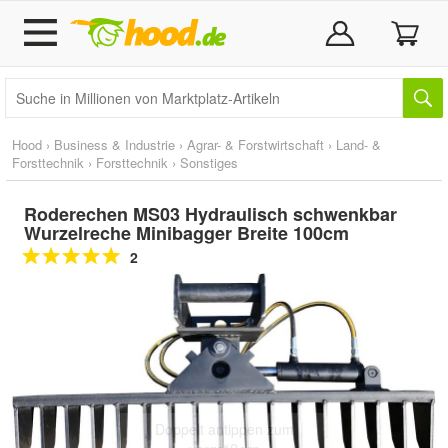
Hood
›
Business & Industrie
›
Agrar- & Forstwirtschaft
›
Land- &
Forsttechnik
›
Forsttechnik
›
Sonstiges
Roderechen MS03 Hydraulisch schwenkbar
Wurzelreche Minibagger Breite 100cm
2
Doppelt antippen zum