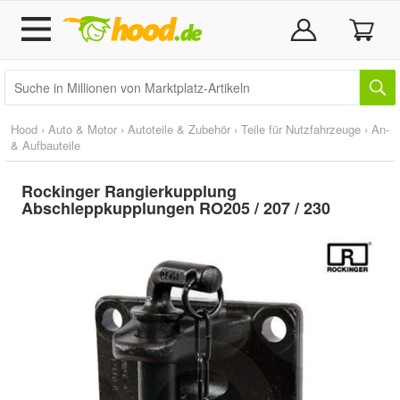
Hood
›
Auto & Motor
›
Autoteile & Zubehör
›
Teile für Nutzfahrzeuge
›
An-
& Aufbauteile
Rockinger Rangierkupplung
Abschleppkupplungen RO205 / 207 / 230