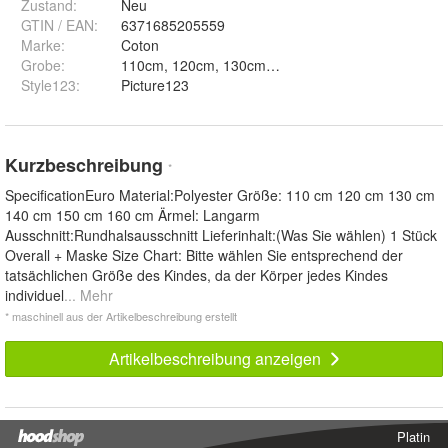
Zustand:
Neu
GTIN / EAN:
6371685205559
Marke:
Coton
Grobe
:
110cm, 120cm, 130cm, 140cm und 150cm
Style123
:
Picture123
Kurzbeschreibung
*
SpecificationEuro Material:Polyester Größe: 110 cm 120 cm 130 cm
140 cm 150 cm 160 cm Ärmel: Langarm
Ausschnitt:Rundhalsausschnitt Lieferinhalt:(Was Sie wählen) 1 Stück
Overall + Maske Size Chart: Bitte wählen Sie entsprechend der
tatsächlichen Größe des Kindes, da der Körper jedes Kindes
individuel
... Mehr
* maschinell aus der Artikelbeschreibung erstellt
Artikelbeschreibung anzeigen
Platin