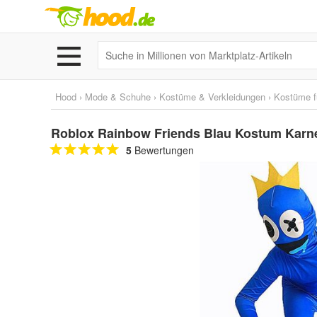
Hood
›
Mode & Schuhe
›
Kostüme & Verkleidungen
›
Kostüme f
Roblox Rainbow Friends Blau Kostum Karn
5
Bewertungen