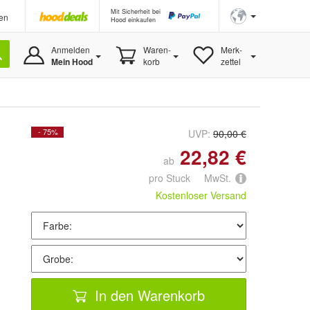
Mit Sicherheit bei
en
Hood einkaufen
Anmelden
Waren-
Merk-
Mein Hood
korb
zettel
- 75%
UVP:
90,00 €
22,82 €
ab
pro Stuck MwSt.
Kostenloser Versand
In den Warenkorb