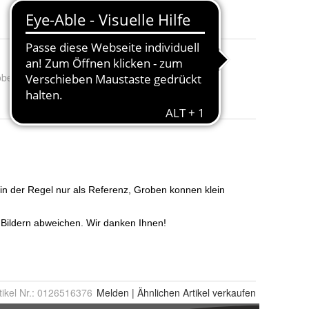
obe
:
6-7 Jahre / EU 116-122, 5-6 Jahre / EU 110-116, 8-9 Jahr
tikel Nr.:
0126516376
Melden
|
Ähnlichen
Artikel verkaufen