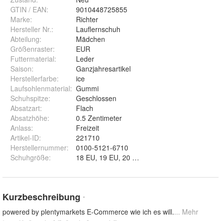
GTIN / EAN:
9010448725855
Marke:
Richter
Hersteller Nr.:
Lauflernschuh
Abteilung
:
Mädchen
Größenraster
:
EUR
Futtermaterial
:
Leder
Saison
:
Ganzjahresartikel
Herstellerfarbe
:
ice
Laufsohlenmaterial
:
Gummi
Schuhspitze
:
Geschlossen
Absatzart
:
Flach
Absatzhöhe
:
0.5 Zentimeter
Anlass
:
Freizeit
Artikel-ID
:
221710
Herstellernummer
:
0100-5121-6710
Schuhgröße
:
18 EU, 19 EU, 20 EU, 21 EU und 22 EU
Kurzbeschreibung
*
powered by plentymarkets E-Commerce wie ich es will.
... Mehr