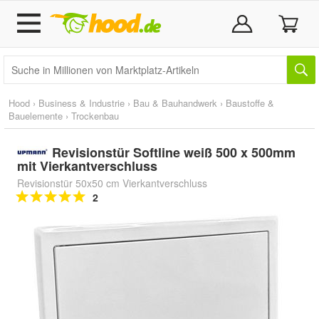
Hood
›
Business & Industrie
›
Bau & Bauhandwerk
›
Baustoffe &
Bauelemente
›
Trockenbau
Revisionstür Softline weiß 500 x 500mm
mit Vierkantverschluss
Revisionstür 50x50 cm Vierkantverschluss
2