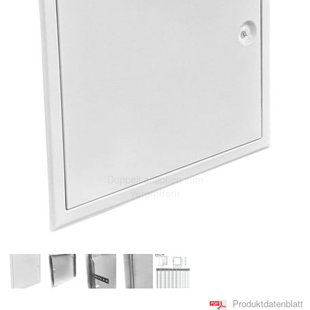
Doppelt antippen zum
vergrößern
Produktdatenblatt