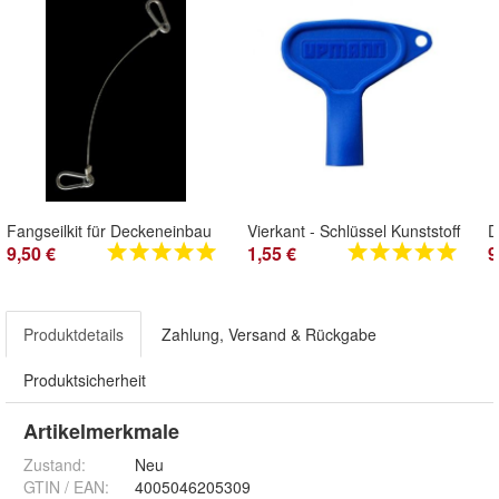
Fangseilkit für Deckeneinbau
Vierkant - Schlüssel Kunststoff
9,50 €
1,55 €
9
Produktdetails
Zahlung, Versand & Rückgabe
Produktsicherheit
Artikelmerkmale
Zustand:
Neu
GTIN / EAN:
4005046205309