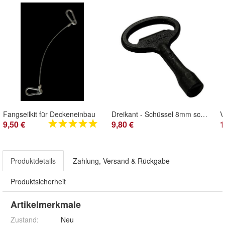
Fangseilkit für Deckeneinbau
Dreikant - Schüssel 8mm schwarz für CSWP Klappen
V
9,50 €
9,80 €
1
Produktdetails
Zahlung, Versand & Rückgabe
Produktsicherheit
Artikelmerkmale
Zustand:
Neu