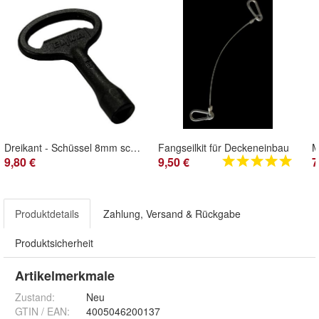
Dreikant - Schüssel 8mm schwarz für CSWP Klappen
Fangseilkit für Deckeneinbau
9,80 €
9,50 €
7
Produktdetails
Zahlung, Versand & Rückgabe
Produktsicherheit
Artikelmerkmale
Zustand:
Neu
GTIN / EAN:
4005046200137