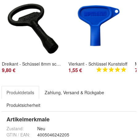
Dreikant - Schüssel 8mm schwarz für CSWP Klappen
Vierkant - Schlüssel Kunststoff
9,80 €
1,55 €
7
Produktdetails
Zahlung, Versand & Rückgabe
Produktsicherheit
Artikelmerkmale
Zustand:
Neu
GTIN / EAN:
4005046242205