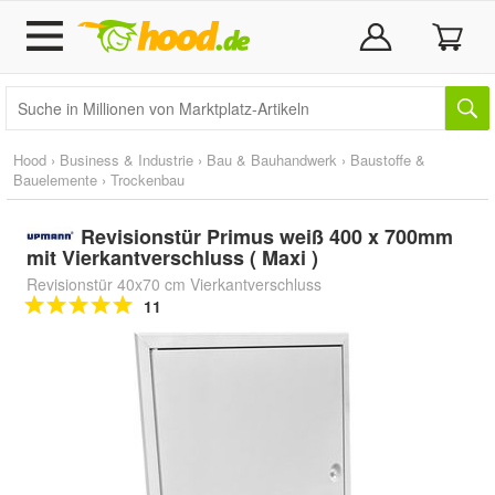
Hood
›
Business & Industrie
›
Bau & Bauhandwerk
›
Baustoffe &
Bauelemente
›
Trockenbau
Revisionstür Primus weiß 400 x 700mm
mit Vierkantverschluss ( Maxi )
Revisionstür 40x70 cm Vierkantverschluss
11