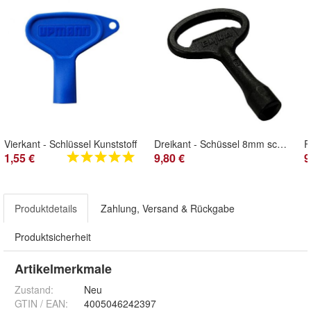
Vierkant - Schlüssel Kunststoff
Dreikant - Schüssel 8mm schwarz für CSWP Klappen
F
1,55 €
9,80 €
9
Produktdetails
Zahlung, Versand & Rückgabe
Produktsicherheit
Artikelmerkmale
Zustand:
Neu
GTIN / EAN:
4005046242397