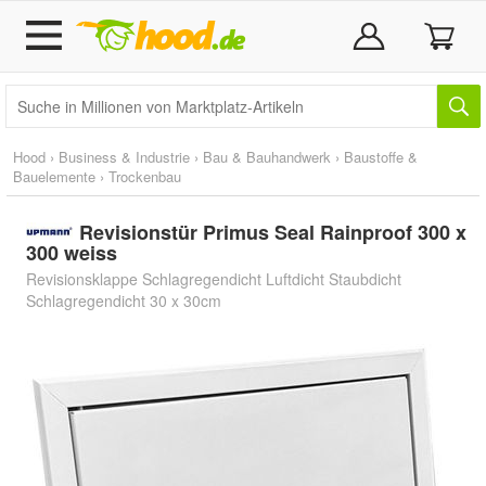
Hood
›
Business & Industrie
›
Bau & Bauhandwerk
›
Baustoffe &
Bauelemente
›
Trockenbau
Revisionstür Primus Seal Rainproof 300 x
300 weiss
Revisionsklappe Schlagregendicht Luftdicht Staubdicht
Schlagregendicht 30 x 30cm