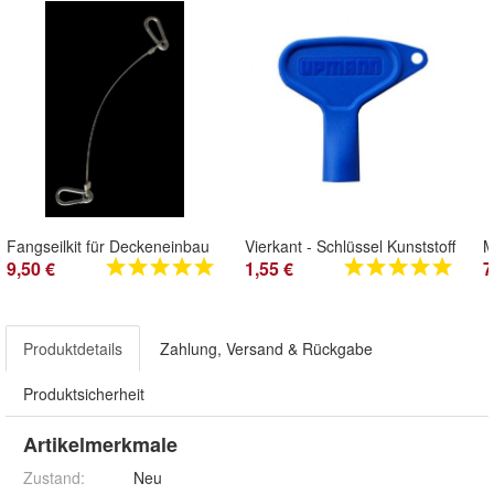
Fangseilkit für Deckeneinbau
Vierkant - Schlüssel Kunststoff
9,50 €
1,55 €
7
Produktdetails
Zahlung, Versand & Rückgabe
Produktsicherheit
Artikelmerkmale
Zustand:
Neu