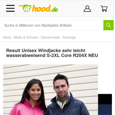
Hood
›
Mode & Schuhe
›
Damenmode
›
Sonstige
Result Unisex Windjacke sehr leicht
wasserabweisend S-2XL Core R204X NEU