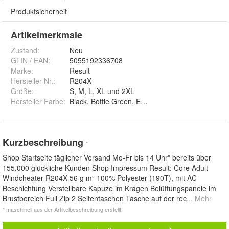
Produktsicherheit
Artikelmerkmale
Zustand:
Neu
GTIN / EAN:
5055192336708
Marke:
Result
Hersteller Nr.:
R204X
Größe
:
S, M, L, XL und 2XL
Hersteller Farbe
:
Kurzbeschreibung
*
Shop Startseite täglicher Versand Mo-Fr bis 14 Uhr* bereits über
155.000 glückliche Kunden Shop Impressum Result: Core Adult
Windcheater R204X 56 g m² 100% Polyester (190T), mit AC-
Beschichtung Verstellbare Kapuze im Kragen Belüftungspanele im
Brustbereich Full Zip 2 Seitentaschen Tasche auf der rec
... Mehr
* maschinell aus der Artikelbeschreibung erstellt