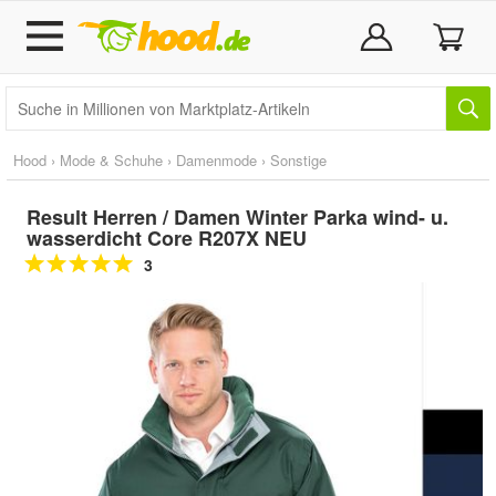
Hood
›
Mode & Schuhe
›
Damenmode
›
Sonstige
Result Herren / Damen Winter Parka wind- u.
wasserdicht Core R207X NEU
3