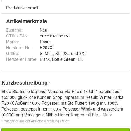
Produktsicherheit
Artikelmerkmale
Zustand:
Neu
GTIN / EAN:
5055192335756
Marke:
Result
Hersteller Nr.:
R207X
Größe
:
S, M, L, XL, 2XL und 3XL
Hersteller Farbe
:
Black, Bottle Green, Bu
Kurzbeschreibung
*
Shop Startseite täglicher Versand Mo-Fr bis 14 Uhr* bereits über
155.000 glückliche Kunden Shop Impressum Result: Winter Parka
R207X Außen: 100% Polyester, mit Sto Futter: 160 g m², 100%
Polyester, gesteppt Innen: 100% Polyester Wind- und wasserdicht
(6.000 mm) Versiegelte Nähte Hoher Kragen mit Fle
... Mehr
* maschinell aus der Artikelbeschreibung erstellt