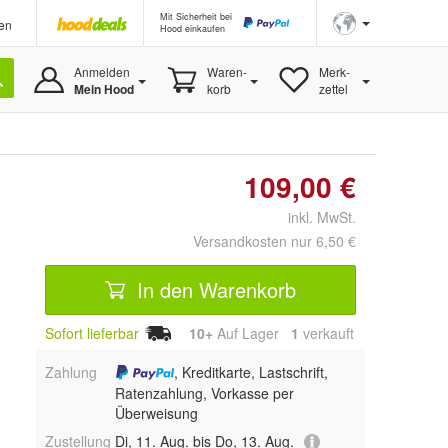
Mit Sicherheit bei
en
Hood einkaufen
Anmelden
Waren-
Merk-
Mein Hood
korb
zettel
109,00 €
inkl. MwSt.
Versandkosten nur 6,50 €
In den Warenkorb
Sofort lieferbar
10+
Auf Lager
1
 verkauft
Zahlung
, Kreditkarte, Lastschrift,
Ratenzahlung, Vorkasse per
Überweisung
Zustellung
Di, 11. Aug. bis Do, 13. Aug.