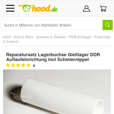
Hood
›
Auto & Motor
›
Autoteile & Zubehör
›
PKW-Anhänger
›
Ersatzteile
& Zubehör
Reparatursatz Lagerbuchse Gleitlager DDR
Auflaufeinrichtung incl Schmiernippel
6