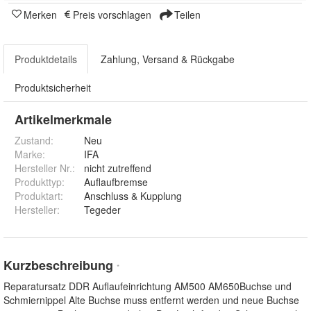
Merken
Preis vorschlagen
Teilen
Produktdetails
Zahlung, Versand & Rückgabe
Produktsicherheit
Artikelmerkmale
Zustand:
Neu
Marke:
IFA
Hersteller Nr.:
nicht zutreffend
Produkttyp
:
Auflaufbremse
Produktart
:
Anschluss & Kupplung
Hersteller
:
Tegeder
Kurzbeschreibung
*
Reparatursatz DDR Auflaufeinrichtung AM500 AM650Buchse und
Schmiernippel Alte Buchse muss entfernt werden und neue Buchse