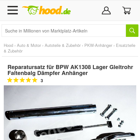
Hood
›
Auto & Motor
›
Autoteile & Zubehör
›
PKW-Anhänger
›
Ersatzteile
& Zubehör
Reparatursatz für BPW AK1308 Lager Gleitrohr
Faltenbalg Dämpfer Anhänger
3