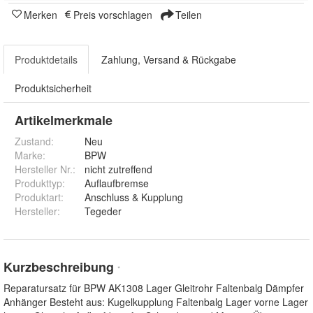
Merken
Preis vorschlagen
Teilen
Produktdetails
Zahlung, Versand & Rückgabe
Produktsicherheit
Artikelmerkmale
Zustand:
Neu
Marke:
BPW
Hersteller Nr.:
nicht zutreffend
Produkttyp
:
Auflaufbremse
Produktart
:
Anschluss & Kupplung
Hersteller
:
Tegeder
Kurzbeschreibung
*
Reparatursatz für BPW AK1308 Lager Gleitrohr Faltenbalg Dämpfer
Anhänger Besteht aus: Kugelkupplung Faltenbalg Lager vorne Lager