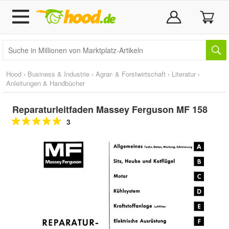
Hood
›
Business & Industrie
›
Agrar- & Forstwirtschaft
›
Literatur
›
Anleitungen & Handbücher
Reparaturleitfaden Massey Ferguson MF 158
3