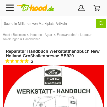
Hood
›
Business & Industrie
›
Agrar- & Forstwirtschaft
›
Literatur
›
Anleitungen & Handbücher
Reparatur Handbuch Werkstatthandbuch New
Holland Großballenpresse BB920
2