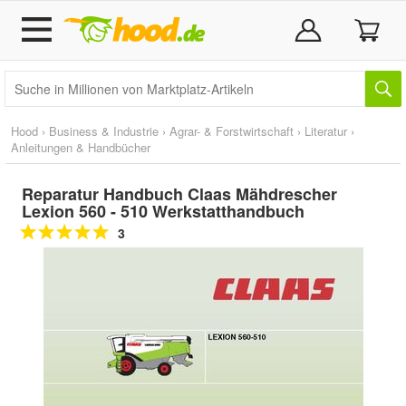
Hood
›
Business & Industrie
›
Agrar- & Forstwirtschaft
›
Literatur
›
Anleitungen & Handbücher
Reparatur Handbuch Claas Mähdrescher
Lexion 560 - 510 Werkstatthandbuch
3