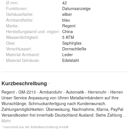
Ø mm
:
42
Funktionen
:
Datumsanzeige
Gehäusefarbe
:
silber
Armbandfarbe
:
blau
Marke
:
Regent
Herstellungsland und -region
:
China
Wasserdichtigkeit
:
5 ATM
Glas
:
Saphirglas
Verschlussart
:
Dornschließe
Material Armband
:
Leder
Material Gehäuse
:
Edelstahl
Kurzbeschreibung
*
Regent - GM-2213 - Armbanduhr - Automatik - Herrenuhr - Herren
Unser Service Anpassung von Uhren Metallarmbändern auf Ihre
Wunschlänge. Schmuckanfertigung nach Kundenwunsch.
Zahlungsmöglichkeiten: Überweisung, Nachnahme, Klarna, PayPal
Versandkosten frei innerhalb Deutschland Ausland: Siehe Zahlung
...
Mehr
* maschinell aus der Artikelbeschreibung erstellt