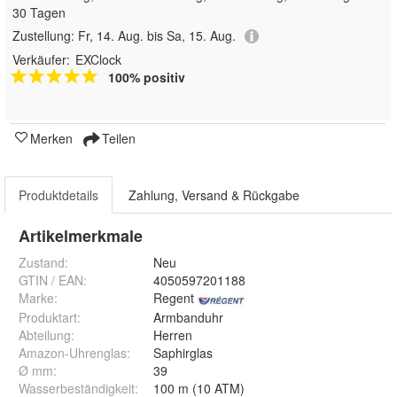
30 Tagen
Zustellung:
Fr, 14. Aug. bis Sa, 15. Aug.
Verkäufer:
EXClock
100% positiv
Merken
Teilen
Produktdetails
Zahlung, Versand & Rückgabe
Artikelmerkmale
Zustand:
Neu
GTIN / EAN:
4050597201188
Marke:
Regent
Produktart
:
Armbanduhr
Abteilung
:
Herren
Amazon-Uhrenglas
:
Saphirglas
Ø mm
:
39
Wasserbeständigkeit
:
100 m (10 ATM)