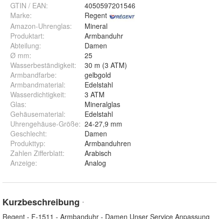
GTIN / EAN:
4050597201546
Marke:
Regent
Amazon-Uhrenglas
:
Mineral
Produktart
:
Armbanduhr
Abteilung
:
Damen
Ø mm
:
25
Wasserbeständigkeit
:
30 m (3 ATM)
Armbandfarbe
:
gelbgold
Armbandmaterial
:
Edelstahl
Wasserdichtigkeit
:
3 ATM
Glas
:
Mineralglas
Gehäusematerial
:
Edelstahl
Uhrengehäuse-Größe
:
24-27,9 mm
Geschlecht
:
Damen
Produkttyp
:
Armbanduhren
Zahlen Zifferblatt
:
Arabisch
Anzeige
:
Analog
Kurzbeschreibung
*
Regent - F-1511 - Armbanduhr - Damen Unser Service Anpassung